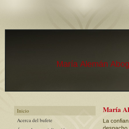
María Alemán Abo
María A
Inicio
Acerca del bufete
La confian
despacho,