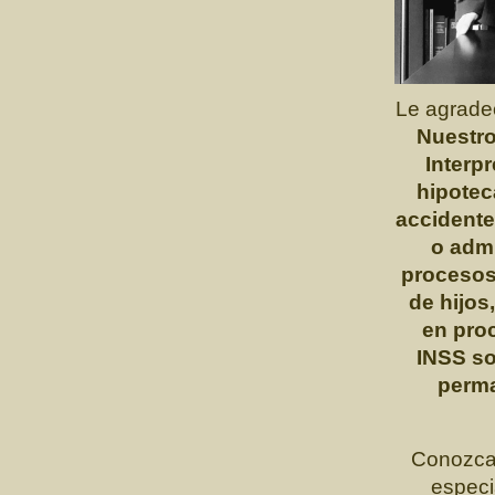
Le agrad
Nuestro
Interp
hipotec
accidente
o admi
procesos 
de hijos
en proc
INSS so
perma
Conozca 
especi