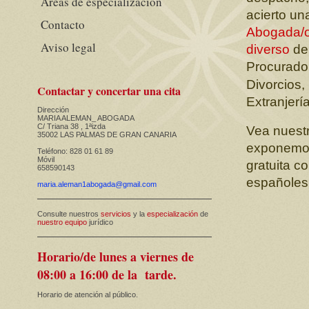
Áreas de especialización
acierto un
Contacto
Abogada/
Aviso legal
diverso
de 
Procurado
Divorcios,
Contactar y concertar una cita
Extranjerí
Dirección
MARIA ALEMAN_ ABOGADA
C/ Triana 38 , 1ªizda
Vea nuest
35002 LAS PALMAS DE GRAN CANARIA
exponemos
Teléfono: 828 01 61 89
Móvil
gratuita c
658590143
españoles
maria.aleman1abogada@gmail.com
Consulte nuestros
servicios
y la
especialización
de
nuestro equipo
jurídico
Horario/de lunes a viernes de
08:00 a 16:00 de la tarde.
Horario de atención al público.